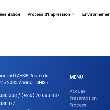
Process d’Impression
ésentation
Environnemen
hamed LAHBIB Route de
MENU
5 2083 Ariana TUNISIE
Accueil
 686 363 / (+216) 70 686 437
Présentation
 686 177
Process