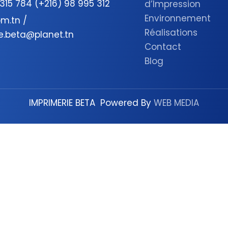
 315 784 (+216) 98 995 312
d’Impression
Environnement
m.tn /
Réalisations
e.beta@planet.tn
Contact
Blog
IMPRIMERIE BETA Powered By
WEB MEDIA