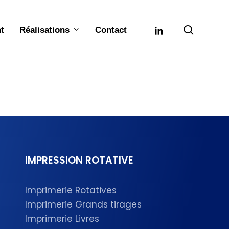
searc
linkedin
Réalisations
t
Contact
IMPRESSION
ROTATIVE
Imprimerie Rotatives
Imprimerie Grands tirages
Imprimerie Livres