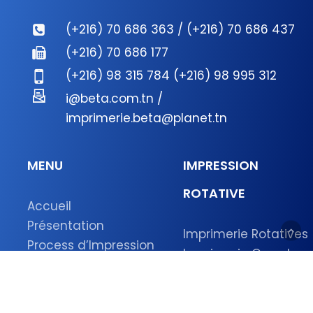
(+216) 70 686 363 / (+216) 70 686 437
(+216) 70 686 177
(+216) 98 315 784 (+216) 98 995 312
i@beta.com.tn /
imprimerie.beta@planet.tn
MENU
IMPRESSION
ROTATIVE
Accueil
Présentation
Imprimerie Rotatives
Process d’Impression
Imprimerie Grands
Environnement
tirages
Réalisations
Imprimerie Livres
Contact
Imprimerie Journaux